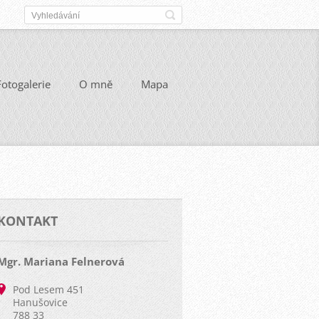
Fotogalerie
O mně
Mapa
KONTAKT
Mgr. Mariana Felnerová
Pod Lesem 451
Hanušovice
788 33