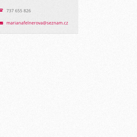
737 655 826
marianaf
elnerova
@seznam.
cz