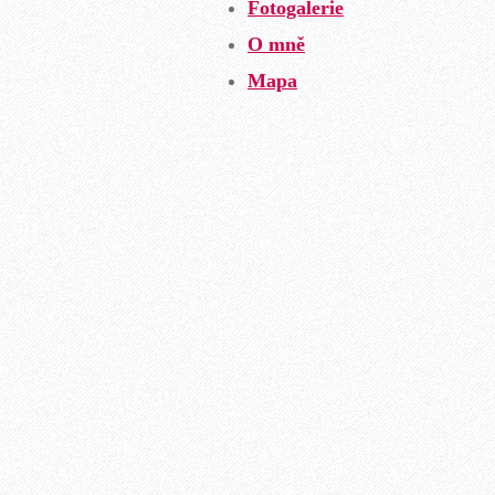
Fotogalerie
O mně
Mapa