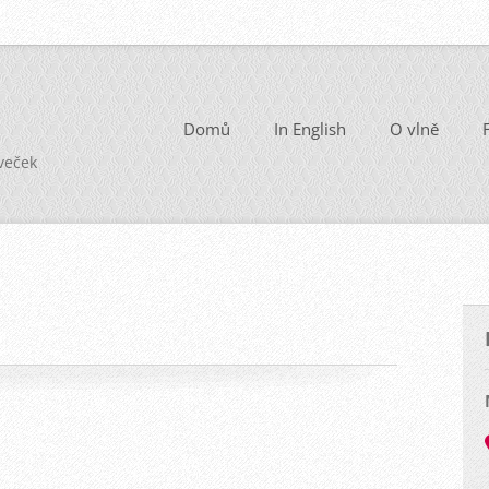
Domů
In English
O vlně
oveček