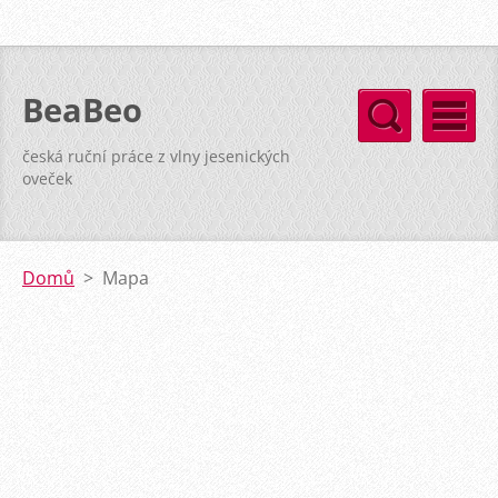
BeaBeo
česká ruční práce z vlny jesenických
oveček
Domů
>
Mapa