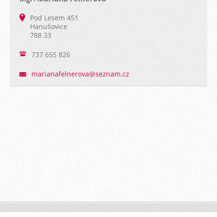
Pod Lesem 451
Hanušovice
788 33
737 655 826
marianaf
elnerova
@seznam.
cz