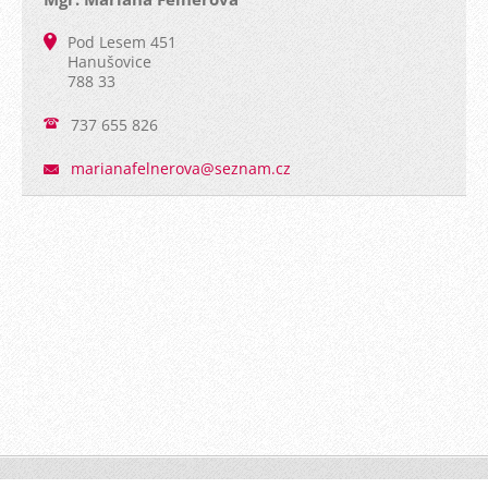
Pod Lesem 451
Hanušovice
788 33
737 655 826
marianaf
elnerova
@seznam.
cz