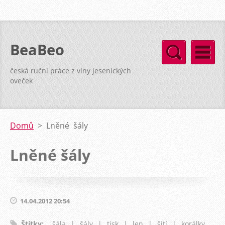
BeaBeo
česká ruční práce z vlny jesenických
oveček
Domů
>
Lněné šály
Lněné šály
14.04.2012 20:54
Štítky
:
šála
|
šály
|
tisk
|
len
|
šití
|
korálky