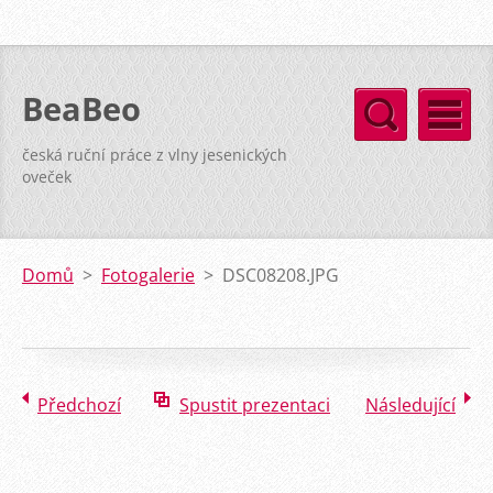
BeaBeo
česká ruční práce z vlny jesenických
oveček
Domů
>
Fotogalerie
>
DSC08208.JPG
Předchozí
Spustit prezentaci
Následující