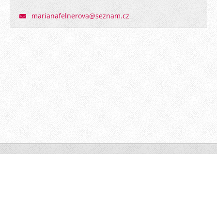
marianaf
elnerova
@seznam.
cz
© 2011 Všechna práva vyhrazena.
Vytvořte si www stránky zdarma!